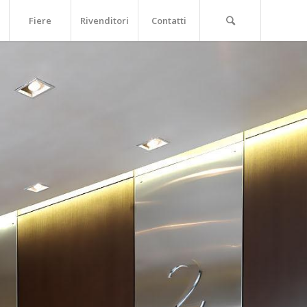
Fiere
Rivenditori
Contatti
RTONGESSO
in Cartongesso, Acustica e Isolamento