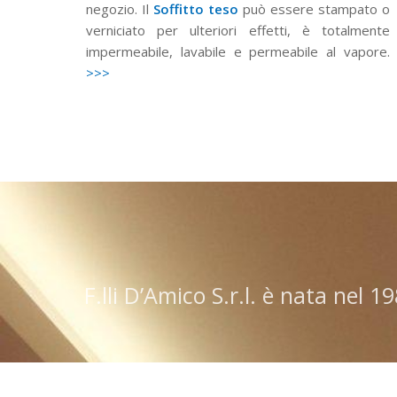
negozio. Il
Soffitto teso
può essere stampato o
verniciato per ulteriori effetti, è totalmente
impermeabile, lavabile e permeabile al vapore.
>>>
F.lli D’Amico S.r.l. è nata nel 